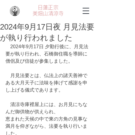
日蓮正宗
美畑山
清涼寺
2024年9月17日夜 月見法要
が執り行われました
　2024年9月17日 夕勤行後に、月見法
要が執り行われ、石橋御住職を導師に
僧侶及び信徒が参集しました。
　月見法要とは、仏法上の諸天善神で
ある大月天子に法味を捧げて感謝を申
し上げる儀式であります。
　清涼寺庫裡屋上には、お月見にちな
んだ御供物が供えられ、
恵まれた天候の中で東の方角の見事な
満月を仰ぎながら、法要を執り行いま
した。