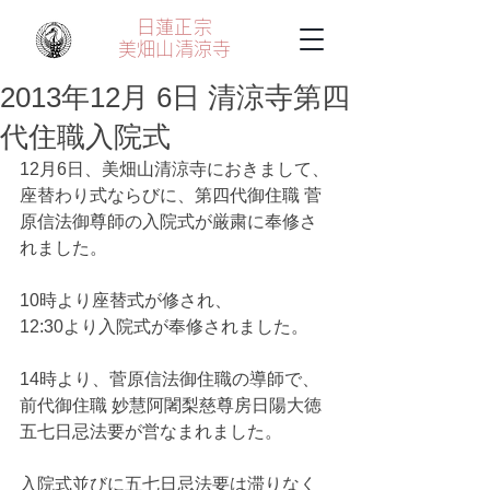
日蓮正宗
美畑山
清涼寺
2013年12月 6日 清涼寺第四
代住職入院式
12月6日、美畑山清涼寺におきまして、
座替わり式ならびに、第四代御住職 菅
原信法御尊師の入院式が厳粛に奉修さ
れました。
10時より座替式が修され、
12:30より入院式が奉修されました。
14時より、菅原信法御住職の導師で、
前代御住職 妙慧阿闍梨慈尊房日陽大徳
五七日忌法要が営なまれました。
入院式並びに五七日忌法要は滞りなく