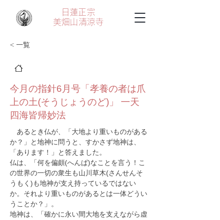
日蓮正宗
美畑山
清涼寺
< 一覧
今月の指針6月号「孝養の者は爪
上の土(そうじょうのど)」 一天
四海皆帰妙法
　あるとき仏が、「大地より重いものがある
か？」と地神に問うと、すかさず地神は、
「あります！」と答えました。
仏は、「何を偏頗(へんぱ)なことを言う！こ
の世界の一切の衆生も山川草木(さんせんそ
うもく)も地神が支え持っているではない
か。それより重いものがあるとは一体どうい
うことか？」。
地神は、「確かに永い間大地を支えながら虚