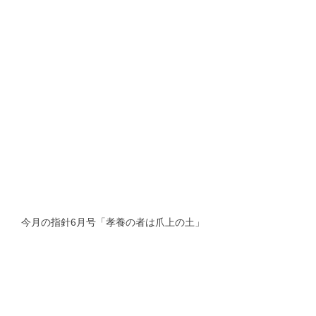
今月の指針6月号「孝養の者は爪上の土」