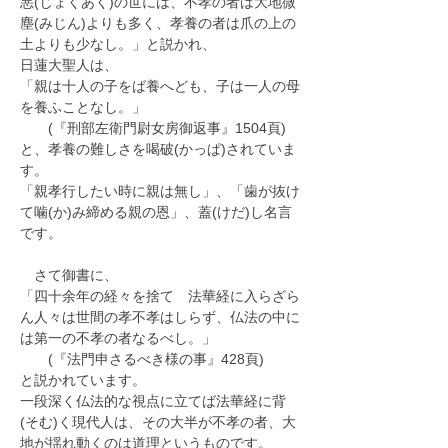
悪(じょくあく)の世には、不孝の者は大地微
塵(みじん)よりも多く、孝養の者は爪の上の
土よりも少なし。」と説かれ、
日蓮大聖人は、
「親は十人の子をば養へども、子は一人の母
を養ふことなし。」
　　(『刑部左衛門尉女房御返事』1504頁)
と、孝養の難しさを喝破(かっぱ)されていま
す。
「親孝行したい時に親は無し」、「歯が抜け
て噛(か)み締める親の恩」、蓋(けだ)し名言
です。
　さて御書に、
「四十余年の経々を捨てゝ法華経に入らざら
ん人々は世間の孝不孝はしらず、仏法の中に
は第一の不孝の者なるべし。」
　　(『法門申さるべき様の事』428頁)
と説かれています。
一段深く仏法的な視点に立てば法華経に背
(そむ)く現代人は、その大半が不孝の者、大
地が揺れ動くのは道理というものです。