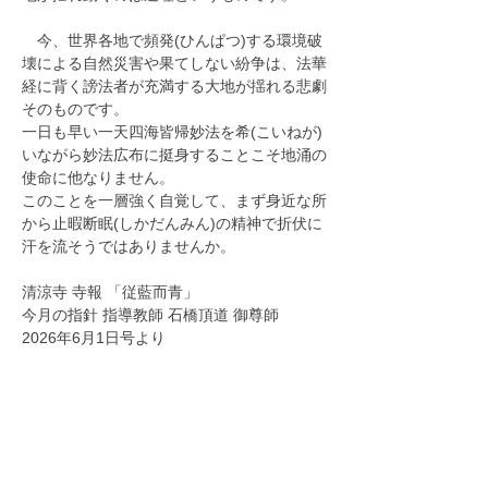
　今、世界各地で頻発(ひんぱつ)する環境破
壊による自然災害や果てしない紛争は、法華
経に背く謗法者が充満する大地が揺れる悲劇
そのものです。
一日も早い一天四海皆帰妙法を希(こいねが)
いながら妙法広布に挺身することこそ地涌の
使命に他なりません。
このことを一層強く自覚して、まず身近な所
から止暇断眠(しかだんみん)の精神で折伏に
汗を流そうではありませんか。
清涼寺 寺報 「従藍而青」
今月の指針 指導教師 石橋頂道 御尊師
2026年6月1日号より