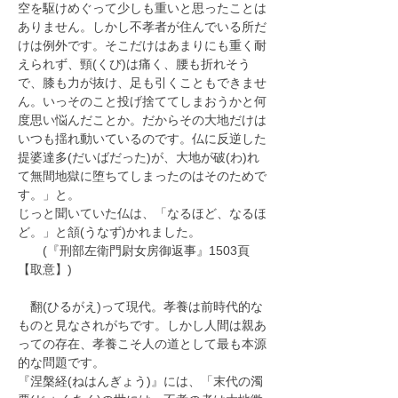
空を駆けめぐって少しも重いと思ったことは
ありません。しかし不孝者が住んでいる所だ
けは例外です。そこだけはあまりにも重く耐
えられず、頸(くび)は痛く、腰も折れそう
で、膝も力が抜け、足も引くこともできませ
ん。いっそのこと投げ捨ててしまおうかと何
度思い悩んだことか。だからその大地だけは
いつも揺れ動いているのです。仏に反逆した
提婆達多(だいばだった)が、大地が破(わ)れ
て無間地獄に堕ちてしまったのはそのためで
す。」と。
じっと聞いていた仏は、「なるほど、なるほ
ど。」と頷(うなず)かれました。
　　(『刑部左衛門尉女房御返事』1503頁
【取意】)
　翻(ひるがえ)って現代。孝養は前時代的な
ものと見なされがちです。しかし人間は親あ
っての存在、孝養こそ人の道として最も本源
的な問題です。
『涅槃経(ねはんぎょう)』には、「末代の濁