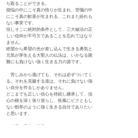
ち取ることができる。
煩悩の中にこそ真の悟りが生まれ、苦惱の中
にこそ真の歓喜が生まれる、これまた紛れも
ない事実です。
但しそこに絶対的条件として、三大秘法の正
しい信仰が不可欠であることを忘れてはなり
ません。
絶望から希望の光が差し込んで生きる勇気と
元気が芽生える大聖人の仏法は、いかなる困
難にも負けない強く生きる力の源です。
　苦しみから逃げても、それは必ずついてく
る。それを克服する道は、それに負けない強
い自分を作るしかありません。
どこまでも正しい信心を持続し継承して、信
心の根を深く張り巡らし、疾風にビクともし
ない勁草のように強く生きる自分でありたい
と思います。
　連日の異常な酷暑のなかで、これも一つの
善知識と達観し、快い汗を流してこその法悦