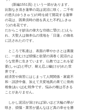
　　(新編1551頁) という一節があります。
比類なき清き蓮華の花は泥沼に咲く。二千年
の悠久(ゆうきゅう)の時を経て開花する蓮華
の花は、因果倶時の徳を具えた不朽(ふきゅ
う)の名花です。
だからこそ妙法の偉大な功徳に譬(たと)えら
れ、大聖人は御本仏の境地を「日蓮」の御名
に託されたのです。
　ところで私達は、表面の華やかさとは裏腹
に、一皮むけば煩惱と欲望の渦巻く泥沼のよ
うな世界に生きています。仏教ではこれを娑
婆(しゃば)と呼び、耐え忍ぶ穢(けが)れた世
界です。
経済苦や病苦にはじまって人間関係・家庭不
和・誹謗中傷、加えて天変地異の果てに骨肉
相食(あいは)む戦争です。悩みの種は尽きる
ことがありません。
　しかし泥沼が深ければ深いほど大輪の華が
咲き、煩惱・業苦が盛んなほど真の幸せを勝