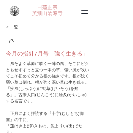
日蓮正宗
美畑山
清涼寺
< 一覧
今月の指針7月号「強く生きる」
　風そよぐ草原に吹く一陣の風、そこにビク
ともせずすっと立つ一本の草、強い風が吹い
てこそ初めて分かる根の強さです。根が浅く
弱い草は倒れ、根が強く深い草は生き残る。
「疾風(しっぷう)に勁草(けいそう)を知
る」。古来人口(じんこう)に膾炙(かいしゃ)
する名言です。
　正月によく拝読する『十字(むしもち)御
書』の中に、
「蓮はきよ(浄)きもの、泥よりい(出)でた
り」