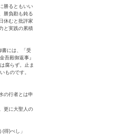
に勝るともいい
、勝負勘も鈍る
日休むと批評家
力と実践の累積
御書には、「受
条金吾殿御返事』
水は腐らず。止ま
たいものです。
水の行者とは申
。更に大聖人の
う(得)べし」