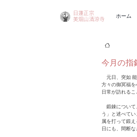
日蓮正宗
ホーム
美畑山
清涼寺
< 一覧
今月の指
　元日、突如 
方々の御冥福を
日常が訪れるこ
　鍛錬について
う」と述べてい
属を打って鍛え
日にも、間断な