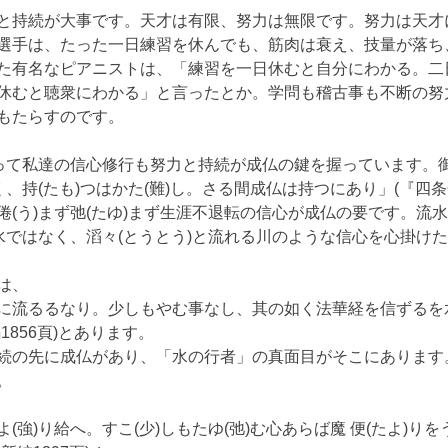
と持続が大事です。天才は有限、努力は無限です。努力は天才
選手は、たった一日練習を休んでも、筋肉は衰え、技量が落ち
た有名なピアニストは、「練習を一日休むと自分にわかる。二
休むと聴衆にわかる」と言ったとか。学問も稽古事も不断の努
もたらすのです。
)って私達の信心修行も努力と持続が成仏の鍵を握っています。
く、持(たも)つはかた(難)し。さる間成仏は持つにあり」(『四
。倦(う)まず弛(たゆ)まず生涯不退転の信心が成仏の要です。流
む水ではなく、滔々(とうとう)と流れる川のような信心を心掛け
は、
に流るるなり。少しもやむ事なし、其の如く法華経を信ずるを
1856頁)とあります。
続の先に成仏があり、「水の行者」の真面目がそこにあります
。
(強)り給へ。すこ(少)しもたゆ(弛)む心あらば魔 便(たよ)りを