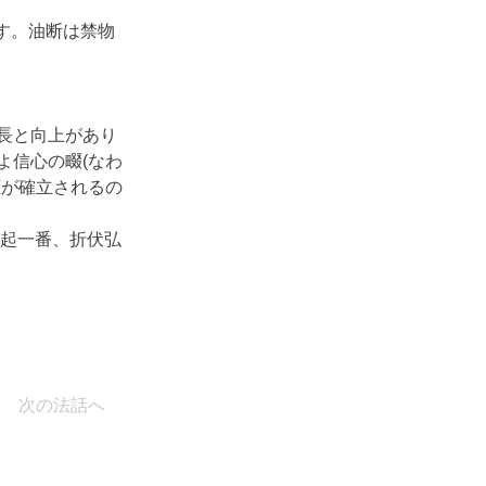
ます。油断は禁物
長と向上があり
よ信心の畷(なわ
涯が確立されるの
奮起一番、折伏弘
次の法話へ