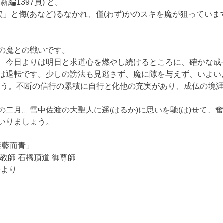
編1397頁) と。
一穴」と侮(あなど)るなかれ、僅(わず)かのスキを魔が狙ってい
の魔との戦いです。
、今日よりは明日と求道心を燃やし続けるところに、確かな成
は退転です。少しの謗法も見逃さず、魔に隙を与えず、いよい
ょう。不断の信行の累積に自行と化他の充実があり、成仏の境
の二月。雪中佐渡の大聖人に遥(はるか)に思いを馳(は)せて、
いりましょう。
従藍而青」
教師 石橋頂道 御尊師
号より