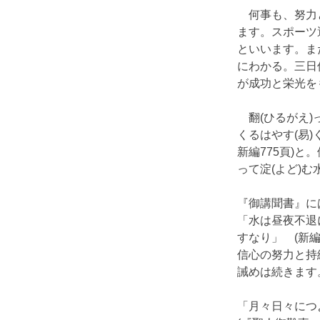
　何事も、努力
ます。スポーツ
といいます。ま
にわかる。三日
が成功と栄光を
　翻(ひるがえ
くるはやす(易)
新編775頁)と
って淀(よど)
『御講聞書』に
「水は昼夜不退
すなり」　(新編
信心の努力と持
誡めは続きます
「月々日々につよ