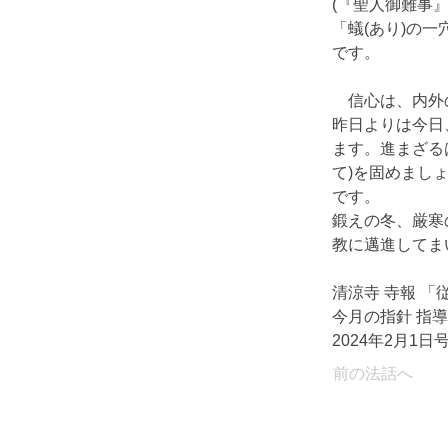
(『聖人御難事』新
「蟻(あり)の
です。
　信心は、内外
昨日よりは今日
ます。進まざる
て)を固めまし
です。
鍛えの冬、厳寒
教に邁進してま
清涼寺 寺報 「
今月の指針 指導
2024年2月1日
前の法話へ