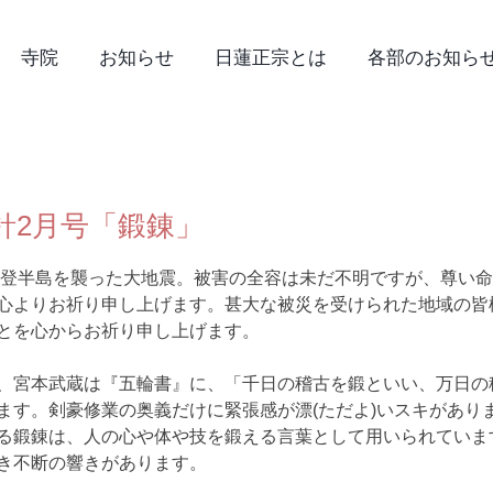
寺院
お知らせ
日蓮正宗とは
各部のお知ら
針2月号「鍛錬」
能登半島を襲った大地震。被害の全容は未だ不明ですが、尊い
心よりお祈り申し上げます。甚大な被災を受けられた地域の皆
とを心からお祈り申し上げます。
、宮本武蔵は『五輪書』に、「千日の稽古を鍛といい、万日の
ます。剣豪修業の奥義だけに緊張感が漂(ただよ)いスキがあり
る鍛錬は、人の心や体や技を鍛える言葉として用いられていま
き不断の響きがあります。