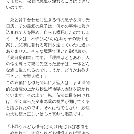
りません。殺せば悪道を免れることはできな
いのです。
　死と背中合わせに生きる侍の息子を持つ光
日房。その最愛の息子は、何かの事件に巻き
込まれて人を殺め、自らも横死したのでしょ
う。彼女は、不憫(ふびん)な我が子の後生を
案じ、悲嘆に暮れる毎日を送っていたに違い
ありません。そんな境遇で頂いた御消息が、
『光日房御書』です。「理由はともあれ、人
の命を奪って親に先立った息子は、一体どん
な処に生まれるのでしょうか。どうかお教え
下さい、大聖人様！」　
この哀願にも似た問いに大聖人は、まず世間
的な道理の上から殺生堕地獄の因縁を説かれ
ています。その上で一転、仏法に目を向けれ
ば、全く違った変毒為薬の視界が開けてくる
と諭されたのです。それは他でもない、妙法
の大功徳と正しい信心と真剣な唱題です。
「小罪なれども懺悔(さんげ)せざれば悪道を
まぬかれず。大逆なれども懺悔すれば罪きへ