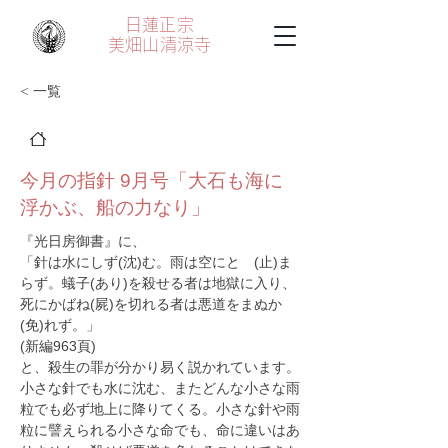
日蓮正宗
美畑山
清涼寺
< 一覧
今月の指針 9月号「大石も海に
浮かぶ、船の力なり」
『光日房御書』に、
「針は水にしず(沈)む。雨は空にとゞ(止)ま
らず。蟻子(あり)を殺せる者は地獄に入り、
死にかばね(屍)を切れる者は悪道をまぬか
(免)れず。」
(新編963頁)
と、殺生の罪が分かり易く説かれています。
小さな針でも水に沈む、またどんな小さな雨
粒でも必ず地上に降りてくる。小さな針や雨
粒に譬えられる小さな命でも、命に違いはあ