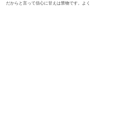
だからと言って信心に甘えは禁物です。よく
よく懺悔の心をもって真摯(しんし)に自行化
他の信心に取り組むことが最も大事です。三
大秘法の大御本尊の偉大な力用(りきゆう)を
具えた大船に乗り、自らの成仏を願い、世の
ため、人のため、広布のため、折伏を行い尊
き命を燃やし続けてまいりましょう。
清涼寺 寺報 「従藍而青」
今月の指針 指導教師 石橋頂道 御尊師
2023年9月1日号より
前の法話へ
次の法話へ
日蓮正宗美畑山清涼寺
〒
262-0018
千葉県千葉市花見川区畑町2010番