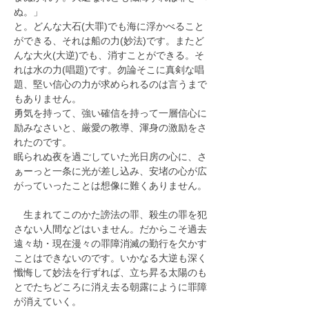
ぬ。」
と。どんな大石(大罪)でも海に浮かべること
ができる、それは船の力(妙法)です。またど
んな大火(大逆)でも、消すことができる。そ
れは水の力(唱題)です。勿論そこに真剣な唱
題、堅い信心の力が求められるのは言うまで
もありません。
勇気を持って、強い確信を持って一層信心に
励みなさいと、厳愛の教導、渾身の激励をさ
れたのです。
眠られぬ夜を過ごしていた光日房の心に、さ
ぁーっと一条に光が差し込み、安堵の心が広
がっていったことは想像に難くありません。
　生まれてこのかた謗法の罪、殺生の罪を犯
さない人間などはいません。だからこそ過去
遠々劫・現在漫々の罪障消滅の勤行を欠かす
ことはできないのです。いかなる大逆も深く
懺悔して妙法を行ずれば、立ち昇る太陽のも
とでたちどころに消え去る朝露にように罪障
が消えていく。