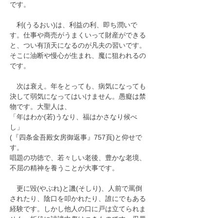
です。
　利(うるおい)は、利益の利、即ち潤いで
す。仕事や商売がうまくいって財産ができる
と、つい有頂天になるのが凡夫の習いです。
そこに油断や慢心が生まれ、魔に狙われるの
です。
　次は衰え。年をとっても、病気になっても
決して弱気になってはいけません。愚癡は禁
物です。大聖人は、
「年はわか(若)うなり、福はかさなり候べ
し」
(『四条金吾殿女房御返事』757頁)と仰せで
す。
唱題の功徳で、若々しい老後、豊かな老境、
不屈の精神を養うことが大事です。
　更に毀(やぶれ)と譏(そしり)、人前で罵倒
されたり、陰口を叩かれたり、誰にでもある
経験です。しかし他人の口に戸は立てられま