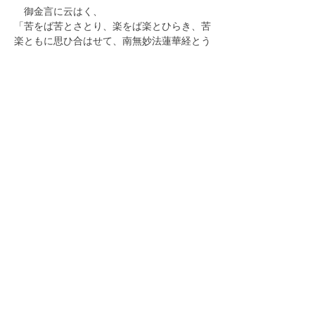
　御金言に云はく、
「苦をば苦とさとり、楽をば楽とひらき、苦
楽ともに思ひ合はせて、南無妙法蓮華経とう
ちとなへゐさせ給へ。これあに自受法楽にあ
らずや。」
(『四条金吾殿御返事』991頁)
一閻浮提第一の大御本尊を懐き、信心を根本
として広布に生きる私達が肝に銘ずべき永遠
の指針です。
清涼寺 寺報 「従藍而青」
今月の指針 指導教師 石橋頂道 御尊師
2023年8月1日号より
前の法話へ
次の法話へ