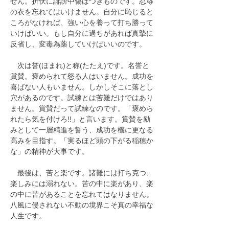
せん。折伏に誹謗中傷はつきものです。忍辱
の衣を忘れてはいけません。自分に恥じると
ころがなければ、強い心を養って打ち勝って
いけばいい。もし自分に過ちがあれば真摯に
反省し、変毒為薬していけばいいのです。
　次は誉(ほまれ)と称(たたえ)です。名誉と
賞賛。褒められて怒る人はいません。成功を
喜ばない人もいません。しかしそこに落とし
穴があるのです。試練とは苦難だけではあり
ません。賞賛だって試練なのです。「褒めら
れたら気を付けろ!!」と言います。賞賛を励
みとして一層精進を誓う、成功を機に更なる
高みを目指す。「実るほど頭の下がる稲穂か
な」の精神が大事です。
　最後は、苦と楽です。諸難には打ち克つ、
楽しみには溺れない。苦の中に楽があり、楽
の中に苦があることを忘れてはなりません。
八風に侵されない不動の境界こそ真の幸福な
人生です。