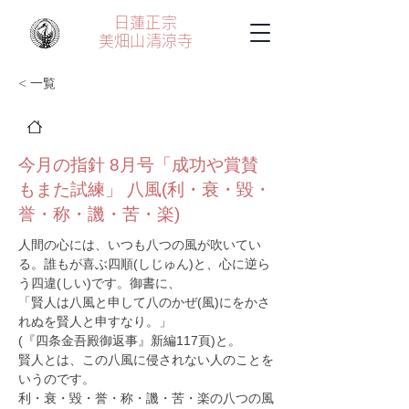
日蓮正宗
美畑山
清涼寺
< 一覧
今月の指針 8月号「成功や賞賛
もまた試練」 八風(利・衰・毀・
誉・称・譏・苦・楽)
人間の心には、いつも八つの風が吹いてい
る。誰もが喜ぶ四順(しじゅん)と、心に逆ら
う四違(しい)です。御書に、
「賢人は八風と申して八のかぜ(風)にをかさ
れぬを賢人と申すなり。」
(『四条金吾殿御返事』新編117頁)と。
賢人とは、この八風に侵されない人のことを
いうのです。
利・衰・毀・誉・称・譏・苦・楽の八つの風