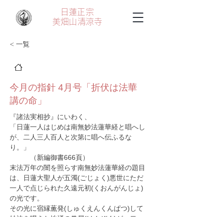
日蓮正宗
美畑山
清涼寺
< 一覧
今月の指針 4月号「折伏は法華
講の命」
『諸法実相抄』にいわく、
「日蓮一人はじめは南無妙法蓮華経と唱へし
が、二人三人百人と次第に唱へ伝ふるな
り。」
　　　（新編御書666頁）　
末法万年の闇を照らす南無妙法蓮華経の題目
は、日蓮大聖人が五濁(ごじょく)悪世にただ
一人で点じられた久遠元初(くおんがんじょ)
の光です。
その光に宿縁薫発(しゅくえんくんぱつ)して