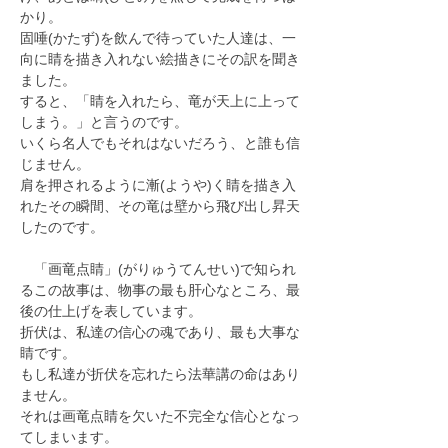
かり。
固唾(かたず)を飲んで待っていた人達は、一
向に睛を描き入れない絵描きにその訳を聞き
ました。
すると、「睛を入れたら、竜が天上に上って
しまう。」と言うのです。
いくら名人でもそれはないだろう、と誰も信
じません。
肩を押されるように漸(ようや)く睛を描き入
れたその瞬間、その竜は壁から飛び出し昇天
したのです。
　「画竜点睛」(がりゅうてんせい)で知られ
るこの故事は、物事の最も肝心なところ、最
後の仕上げを表しています。
折伏は、私達の信心の魂であり、最も大事な
睛です。
もし私達が折伏を忘れたら法華講の命はあり
ません。
それは画竜点睛を欠いた不完全な信心となっ
てしまいます。