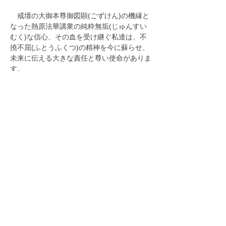
　戒壇の大御本尊御図顕(ごずけん)の機縁と
なった熱原法華講衆の純粋無垢(じゅんすい
むく)な信心、その血を受け継ぐ私達は、不
撓不屈(ふとうふくつ)の精神を今に蘇らせ、
未来に伝える大きな責任と尊い使命がありま
す。
　いよいよ一年の四分の一が過ぎ、地区の組
織体制も整いつつある今、山野の草木萌え出
ずる躍動の四月です。
立宗宣言の意義深き月に当たり、御法主上人
猊下の御慈悲に確かにお応え申し上げるため
に発奮し、折伏に歩き育成に精魂を傾け、白
烏(はくう)の恩に報いてまいりましょう。
清涼寺 寺報 「従藍而青」
今月の指針 指導教師 石橋頂道 御尊師
2022年4月1日号より
前の法話へ
次の法話へ