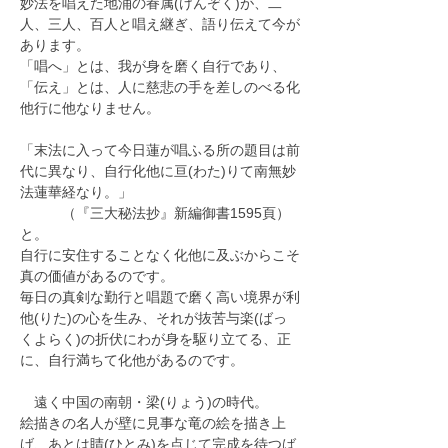
妙法を唱えた地涌の眷属(けんぞく)が、二
人、三人、百人と唱え継ぎ、語り伝えて今が
あります。
「唱へ」とは、我が身を磨く自行であり、
「伝え」とは、人に慈悲の手を差しのべる化
他行に他なりません。
「末法に入って今日蓮が唱ふる所の題目は前
代に異なり、自行化他に亘(わた)りて南無妙
法蓮華経なり。」
　　　（『三大秘法抄』新編御書1595頁）
と。
自行に安住することなく化他に及ぶからこそ
真の価値があるのです。
毎日の真剣な勤行と唱題で磨く高い境界が利
他(りた)の心を生み、それが抜苦与楽(ばっ
くよらく)の折伏にわが身を駆り立てる、正
に、自行満ちて化他があるのです。
　遠く中国の南朝・梁(りょう)の時代。
絵描きの名人が壁に見事な竜の絵を描き上
げ、あとは睛(ひとみ)を点じて完成を待つば