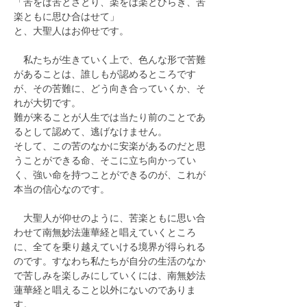
「苦をば苦とさとり、楽をば楽とひらき、苦
楽ともに思ひ合はせて」
と、大聖人はお仰せです。
　私たちが生きていく上で、色んな形で苦難
があることは、誰しもが認めるところです
が、その苦難に、どう向き合っていくか、そ
れが大切です。
難が来ることが人生では当たり前のことであ
るとして認めて、逃げなけません。
そして、この苦のなかに安楽があるのだと思
うことができる命、そこに立ち向かってい
く、強い命を持つことができるのが、これが
本当の信心なのです。
　大聖人が仰せのように、苦楽ともに思い合
わせて南無妙法蓮華経と唱えていくところ
に、全てを乗り越えていける境界が得られる
のです。すなわち私たちが自分の生活のなか
で苦しみを楽しみにしていくには、南無妙法
蓮華経と唱えること以外にないのでありま
す。