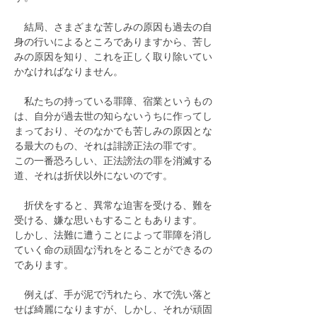
　結局、さまざまな苦しみの原因も過去の自
身の行いによるところでありますから、苦し
みの原因を知り、これを正しく取り除いてい
かなければなりません。
　私たちの持っている罪障、宿業というもの
は、自分が過去世の知らないうちに作ってし
まっており、そのなかでも苦しみの原因とな
る最大のもの、それは誹謗正法の罪です。
この一番恐ろしい、正法謗法の罪を消滅する
道、それは折伏以外にないのです。
　折伏をすると、異常な迫害を受ける、難を
受ける、嫌な思いもすることもあります。
しかし、法難に遭うことによって罪障を消し
ていく命の頑固な汚れをとることができるの
であります。
　例えば、手が泥で汚れたら、水で洗い落と
せば綺麗になりますが、しかし、それが頑固