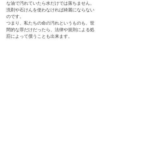
な油で汚れていたら水だけでは落ちません。
洗剤や石けんを使わなければ綺麗にならない
のです。
つまり、私たちの命の汚れというものも、世
間的な罪だけだったら、法律や規則による処
罰によって償うことも出来ます。
しかし、誹謗正法の罪によって受けた命の汚
れは、この大聖人の正法を信じ、折伏を行じ
ていく他はないのです。
　どうか皆様には苦悩の中にあっても、いか
なる状況の変化があろうとも、一切を御仏智
に任せ朗々と題目を唱え続け、いかに法難に
遭おうとも折伏弘教に邁進されて、御本尊の
大功徳と諸天の加護を得て自身の祈りを叶え
ていって頂きたいと願うものであります。
発心杖｜2013年9月17日
前の法話へ
次の法話へ