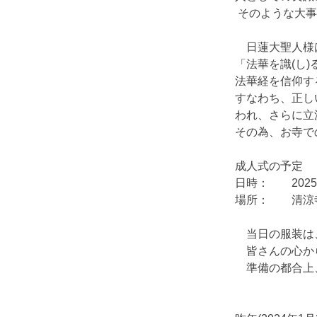
 そのような大
　日蓮大聖人様
「法華を識(し)
法華経を信仰す
すなわち、正し
われ、さらに立
その為、お寺で
成人式の予定
日時：	
場所：	
　当日の服装は
　皆さんの心か
　準備の都合上