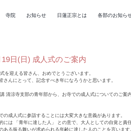
寺院
お知らせ
日蓮正宗とは
各部のお知ら
1月19日(日) 成人式のご案内
成人式を迎える皆さん、おめでとうございます。 
皆さんにとって、記念すべき年になろうかと思います。
華講 清涼寺支部の青年部から、お寺での成人式についてのご案
での成人式に参詣することには大変大きな意義があります。
的には 「青年に達した人」 との意で、大人としての自覚と責
のある振る舞いが求められる年齢に達した人のことを言います