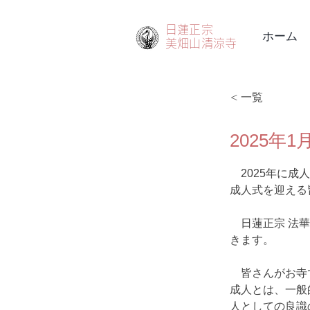
日蓮正宗
ホーム
美畑山
清涼寺
< 一覧
2025年
　2025年に
成人式を迎える
　日蓮正宗 法
きます。
　皆さんがお寺
成人とは、一般
人としての良識