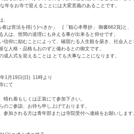
事な年をお寺で迎えることには大変意義のあることです。 
は、
る者は世法を得(う)べきか」　(「観心本尊抄」 御書662頁)と、
る人は、世間の道理にも弁える事が出来ると仰せです。 
い信仰に励むことによって、確固たる人生観を築き、社会人と
派な人格・品格もおのずと備わるとの御文です。 
の成人式を迎えることは とても大事なことになります。
2025年1月19日(日)  11時より
清涼寺にて
、晴れ着もしくは正装にて参加下さい。
らのご参詣、お待ち申し上げております。
、参加される方は青年部または寺院受付へ連絡をお願いします