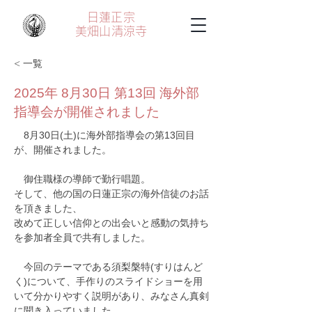
日蓮正宗
美畑山
清涼寺
< 一覧
2025年 8月30日 第13回 海外部
指導会が開催されました
　8月30日(土)に海外部指導会の第13回目
が、開催されました。
　御住職様の導師で勤行唱題。
そして、他の国の日蓮正宗の海外信徒のお話
を頂きました、
改めて正しい信仰との出会いと感動の気持ち
を参加者全員で共有しました。
　今回のテーマである須梨槃特(すりはんど
く)について、手作りのスライドショーを用
いて分かりやすく説明があり、みなさん真剣
に聞き入っていました。