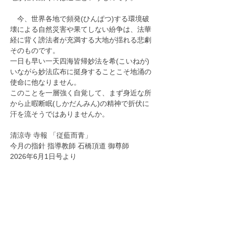
　今、世界各地で頻発(ひんぱつ)する環境破
壊による自然災害や果てしない紛争は、法華
経に背く謗法者が充満する大地が揺れる悲劇
そのものです。
一日も早い一天四海皆帰妙法を希(こいねが)
いながら妙法広布に挺身することこそ地涌の
使命に他なりません。
このことを一層強く自覚して、まず身近な所
から止暇断眠(しかだんみん)の精神で折伏に
汗を流そうではありませんか。
清涼寺 寺報 「従藍而青」
今月の指針 指導教師 石橋頂道 御尊師
2026年6月1日号より