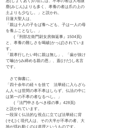
悪(じょくあく)の世には、不孝の者は大地微
塵(みじん)よりも多く、孝養の者は爪の上の
土よりも少なし。」と説かれ、
日蓮大聖人は、
「親は十人の子をば養へども、子は一人の母
を養ふことなし。」
　　(『刑部左衛門尉女房御返事』1504頁)
と、孝養の難しさを喝破(かっぱ)されていま
す。
「親孝行したい時に親は無し」、「歯が抜け
て噛(か)み締める親の恩」、蓋(けだ)し名言
です。
　さて御書に、
「四十余年の経々を捨てゝ法華経に入らざら
ん人々は世間の孝不孝はしらず、仏法の中に
は第一の不孝の者なるべし。」
　　(『法門申さるべき様の事』428頁)
と説かれています。
一段深く仏法的な視点に立てば法華経に背
(そむ)く現代人は、その大半が不孝の者、大
地が揺れ動くのは道理というものです。