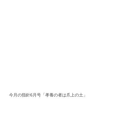
今月の指針6月号「孝養の者は爪上の土」