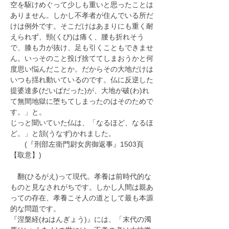
空を駆けめぐって少しも重いと思ったことは
ありません。しかし不孝者が住んでいる所だ
けは例外です。そこだけはあまりにも重く耐
えられず、頸(くび)は痛く、腰も折れそう
で、膝も力が抜け、足も引くこともできませ
ん。いっそのこと投げ捨ててしまおうかと何
度思い悩んだことか。だからその大地だけは
いつも揺れ動いているのです。仏に反逆した
提婆達多(だいばだった)が、大地が破(わ)れ
て無間地獄に堕ちてしまったのはそのためで
す。」と。
じっと聞いていた仏は、「なるほど、なるほ
ど。」と頷(うなず)かれました。
　　(『刑部左衛門尉女房御返事』1503頁
【取意】)
　翻(ひるがえ)って現代。孝養は前時代的な
ものと見なされがちです。しかし人間は親あ
っての存在、孝養こそ人の道として最も本源
的な問題です。
『涅槃経(ねはんぎょう)』には、「末代の濁