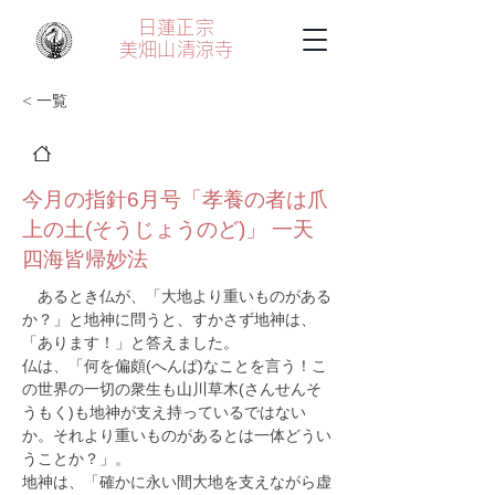
日蓮正宗
美畑山
清涼寺
< 一覧
今月の指針6月号「孝養の者は爪
上の土(そうじょうのど)」 一天
四海皆帰妙法
　あるとき仏が、「大地より重いものがある
か？」と地神に問うと、すかさず地神は、
「あります！」と答えました。
仏は、「何を偏頗(へんぱ)なことを言う！こ
の世界の一切の衆生も山川草木(さんせんそ
うもく)も地神が支え持っているではない
か。それより重いものがあるとは一体どうい
うことか？」。
地神は、「確かに永い間大地を支えながら虚